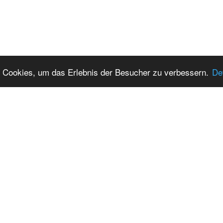
 Cookies, um das Erlebnis der Besucher zu verbessern.
Det
© 2026
KATHRIN RÖSEL
SITEMAP
IMPRESSUM
DATENSCHUTZ