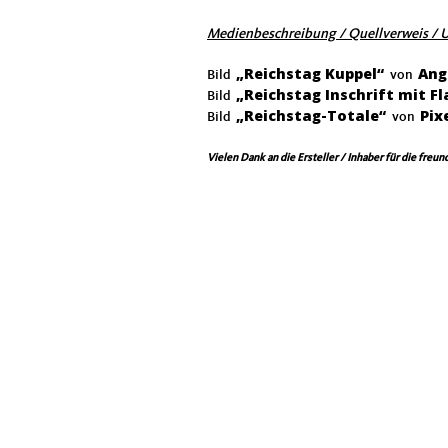
Medienbeschreibung / Quellverweis / 
„Reichstag Kuppel“
Ang
Bild
von
„Reichstag Inschrift mit F
Bild
„Reichstag-Totale“
Pix
Bild
von
Vielen Dank an die Ersteller / Inhaber für die freu