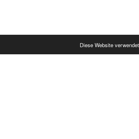
Diese Website verwendet
Kathrin Rösel
Ringstraße 41b