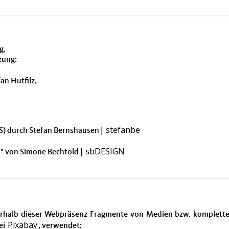
g,
zung:
fan Hutfilz,
stefanbe
S) durch Stefan Bernshausen |
sbDESIGN
" von Simone Bechtold |
erhalb dieser Webpräsenz Fragmente von Medien bzw. komplette 
Pixabay
ei
, verwendet: