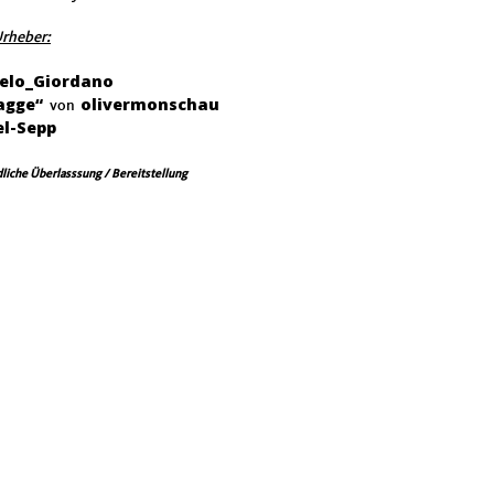
Urheber:
elo_Giordano
lagge“
olivermonschau
von
el-Sepp
ndliche Überlasssung / Bereitstellung